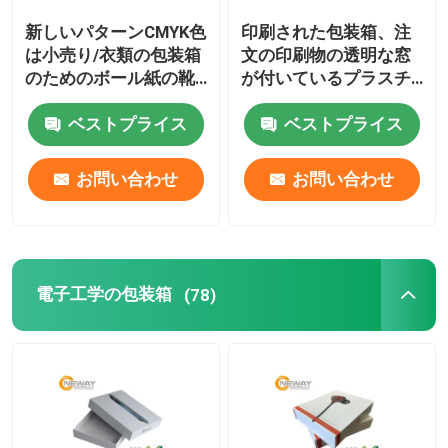
新しいパターンCMYK色
印刷された包装箱、注
ペーパー ギフト用の箱
は小売り/衣類の包装箱
文の印刷物の透明な窓
のためのボール紙の靴
が付いているプラスチ
箱を印刷しました
ック枕箱のパッキング
ペーパー包装袋
ベストプライス
ベストプライス
注文のラベルの札
お問い合わせ
お問い合わせ
ボール紙の陳列台
電子工学の包装箱
(78)
ボール紙によっては陳列台が現れる