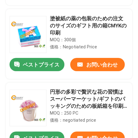
塗被紙の薬の包装のための注文
のサイズのギフト用の箱CMYKの
印刷
MOQ：300個
価格：Negotiated Price
ベストプライス
お問い合わせ
円形の多彩で贅沢な花の習慣は
家
スーパーマーケット/ギフトのパ
ッキングのための板紙箱を印刷
しました
MOQ：250 PC
プロダクト
価格：negotiated price
私達について