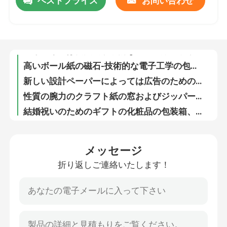
ベストプライス
お問い合わせ
エネルギーは自由で永続的なボール紙の表示/折り畳み式を陳列台飲みます
高いボール紙の磁石-技術的な電子工学の包装箱はパッドの付属品のための形を予約します
工場旅行
新しい設計ペーパーによっては広告のための展示会の表示銀/黒が現れます
性質の腕力のクラフト紙の窓およびジッパーが付いている習慣によって印刷されるギフト袋
品質管理
結婚祝いのためのギフトの化粧品の包装箱、注文プロダクト箱
包む化粧品のブラシ ペーパー ディスプレイ・ケースのための注文の表示ゆとりのウィンドウ・ボックス
24のパックのビール瓶はカートン箱330mlのワインの船積みペーパー ビール瓶のキャリアを波形を付けました
私達に連絡しなさい
クラフト紙のギフトの習慣によって印刷される服装はワイシャツのためのボール紙のペーパーを囲みます
方法ふたのタバコ、ギフトのための純粋な色の紙箱が付いているペーパー ギフト用の箱
引用を要求しなさい
安全習慣によって印刷される電子工学包装箱ペーパーEのCig箱
メッセージ
生物分解性の帽子およびハンドルが付いている習慣によって印刷されるボール紙の花の花束箱
印刷された包装箱
折り返しご連絡いたします！
自由な異なった好みチョコレートのための危険によって折られるギフトの正方形の注文の食糧箱
fValuableタイプの印刷される塗被紙色の折るギフト用の箱
電子工学の包装箱
カスタマイズされた贅沢で白い長方形のペーパー香水包装箱のオフセット印刷
黒いトナー カートリッジは出荷のための包装箱/板紙箱を印刷しました
化粧品の包装箱